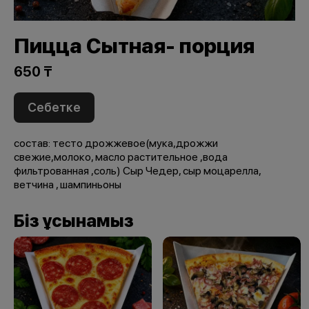
Пицца Сытная- порция
650 ₸
Себетке
состав: тесто дрожжевое(мука,дрожжи
свежие,молоко, масло растительное ,вода
фильтрованная ,соль) Сыр Чедер, сыр моцарелла,
ветчина , шампиньоны
Біз ұсынамыз