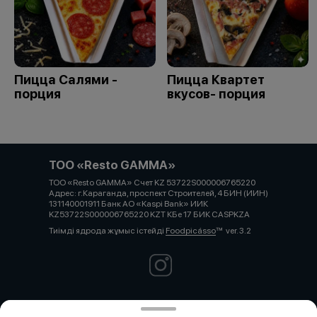
Пицца Салями -
Пицца Квартет
порция
вкусов- порция
ТОО «Resto GAMMA»
ТОО «Resto GAMMA» Счет KZ 53722S000006765220
Адрес: г.Караганда, проспект Строителей, 4 БИН (ИИН)
131140001911 Банк АО «Kaspi Bank» ИИК
KZ53722S000006765220 KZT КБе 17 БИК CASPKZA
Тиімді ядрода жұмыс істейді
Foodpicásso
ver. 3.2
Политика конфиденциальности