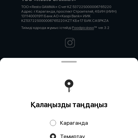
ТОО «Resto GAMMA» Счет KZ 53722S000006765220
Адрес: г.Караганда, проспект Строителей, 4 БИН (ИИН)
131140001911 Банк АО «Kaspi Bank» ИИК
KZ53722S000006765220 KZT КБе 17 БИК CASPKZA
Тиімді ядрода жұмыс істейді
Foodpicásso
ver. 3.2
Политика конфиденциальности
Публичная оферта
Безопасность платежей
Қалаңызды таңдаңыз
Караганда
Науқандар, жеңілдіктер, кэшбэк – біздің қосымшада!
Темиртау