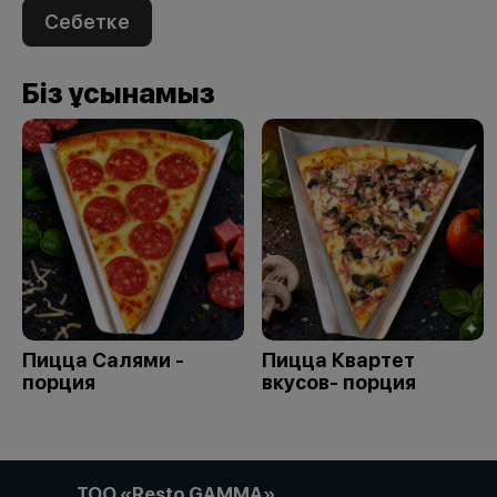
Себетке
Біз ұсынамыз
Пицца Салями -
Пицца Квартет
порция
вкусов- порция
ТОО «Resto GAMMA»