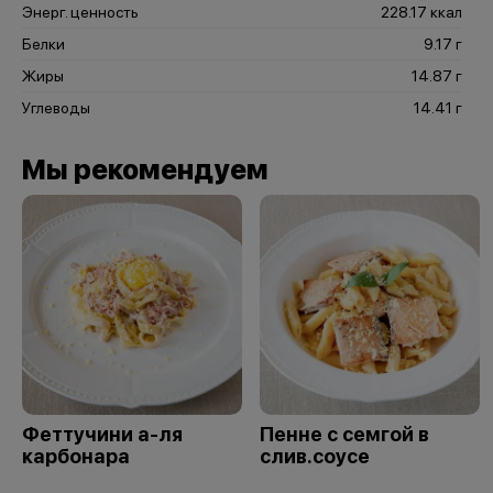
Энерг. ценность
228.17 ккал
Белки
9.17 г
Жиры
14.87 г
Углеводы
14.41 г
Мы рекомендуем
Феттучини а-ля
Пенне с семгой в
карбонара
слив.соусе