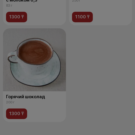
250 г
83 г
1300 ₸
1100 ₸
Горячий шоколад
200 г
1300 ₸