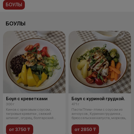
БОУЛЫ
БОУЛЫ
Боул с креветками
Боул с куриной грудкой.
300 г
471 г
Киноа с ореховым соусом ,
Паста Птим- птим с соусом из
тигровые креветки , свежий
анчоусов , Куриная грудинка ,
шпинат , огурец, болгарский
брюссельская капуста, морковь,
перед ,
от 3750 ₸
от 2850 ₸