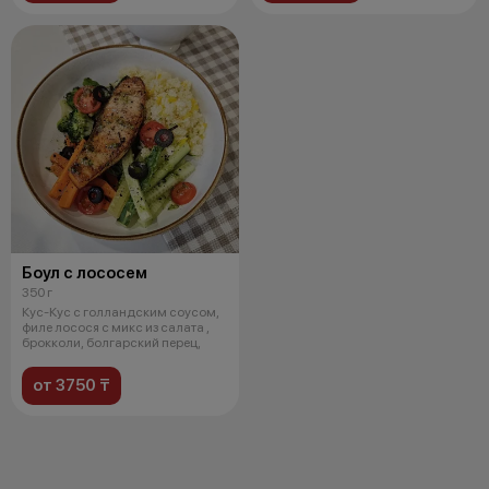
Боул с лососем
350 г
Кус-Кус с голландским соусом,
филе лосося с микс из салата ,
брокколи, болгарский перец,
от 3750 ₸