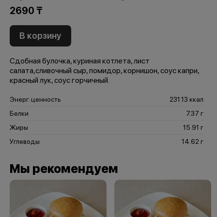
2690 ₸
В корзину
Сдобная булочка, куриная котлета, лист
салата,сливочный сыр, помидор, корнишон, соус капри,
красный лук, соус горчичный.
Энерг. ценность
231.13 ккал
Белки
7.37 г
Жиры
15.91 г
Углеводы
14.62 г
Мы рекомендуем