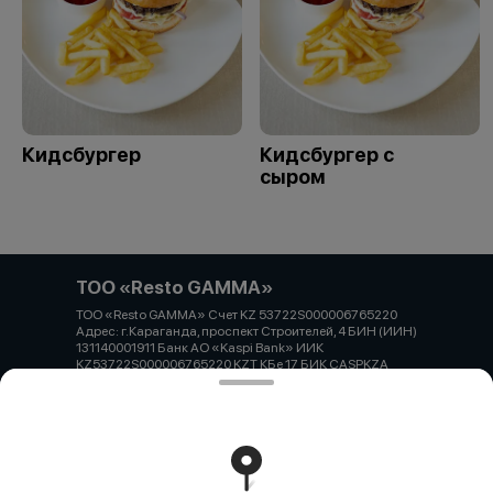
Кидсбургер
Кидсбургер с
сыром
ТОО «Resto GAMMA»
ТОО «Resto GAMMA» Счет KZ 53722S000006765220
Адрес: г.Караганда, проспект Строителей, 4 БИН (ИИН)
131140001911 Банк АО «Kaspi Bank» ИИК
KZ53722S000006765220 KZT КБе 17 БИК CASPKZA
Работает на эффективном ядре
Foodpicásso
ver. 3.2