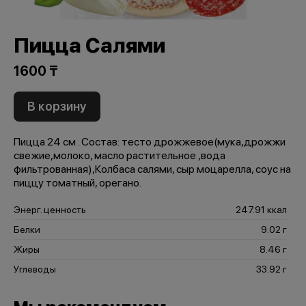
Пицца Салями
1600 ₸
В корзину
Пицца 24 см . Состав: тесто дрожжевое(мука,дрожжи
свежие,молоко, масло растительное ,вода
фильтрованная),Колбаса салями, сыр моцарелла, соус на
пиццу томатный, орегано.
Энерг. ценность
247.91 ккал
Белки
9.02 г
Жиры
8.46 г
Углеводы
33.92 г