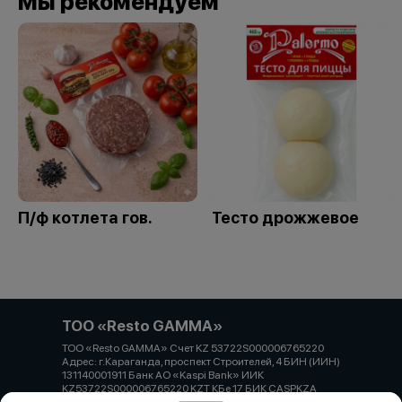
Мы рекомендуем
П/ф котлета гов.
Тесто дрожжевое
ТОО «Resto GAMMA»
ТОО «Resto GAMMA» Счет KZ 53722S000006765220
Адрес: г.Караганда, проспект Строителей, 4 БИН (ИИН)
131140001911 Банк АО «Kaspi Bank» ИИК
KZ53722S000006765220 KZT КБе 17 БИК CASPKZA