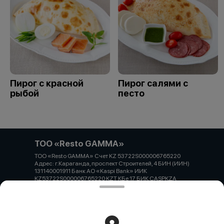
Пирог с красной
Пирог салями с
рыбой
песто
ТОО «Resto GAMMA»
ТОО «Resto GAMMA» Счет KZ 53722S000006765220
Адрес: г.Караганда, проспект Строителей, 4 БИН (ИИН)
131140001911 Банк АО «Kaspi Bank» ИИК
KZ53722S000006765220 KZT КБе 17 БИК CASPKZA
Работает на эффективном ядре
Foodpicásso
ver. 3.2