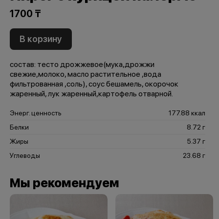
1700 ₸
В корзину
состав: тесто дрожжевое(мука,дрожжи
свежие,молоко, масло растительное ,вода
фильтрованная ,соль), соус бешамель, окорочок
жаренный, лук жаренный,картофель отварной.
Энерг. ценность
177.88 ккал
Белки
8.72 г
Жиры
5.37 г
Углеводы
23.68 г
Мы рекомендуем