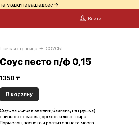
та, укажите ваш адрес →
Войти
Главная страница
СОУСЫ
Соус песто п/ф 0,15
1350 ₸
В корзину
Соус на основе зелени( базилик, петрушка),
оливкового масла, орехов кешью, сыра
Пармезан, чеснока и растительного масла .