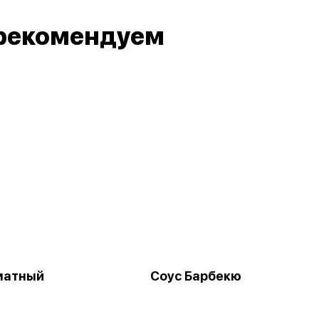
рекомендуем
матный
Соус Барбекю