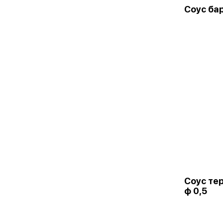
Соус ба
Соус тер
ф 0,5