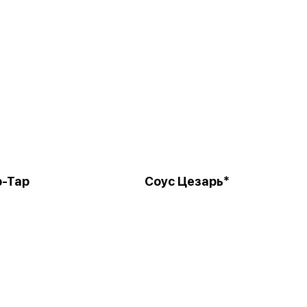
р-Тар
Соус Цезарь*