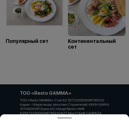
Популярный сет
Континентальный
сет
ТОО «Resto GAMMA»
ТОО «Resto GAMMA» Счет KZ 53722S000006765220
Адрес: г.Караганда, проспект Строителей, 4 БИН (ИИН)
131140001911 Банк АО «Kaspi Bank» ИИК
KZ53722S000006765220 KZT КБе 17 БИК CASPKZA
Работает на эффективном ядре
Foodpicásso
ver. 3.2