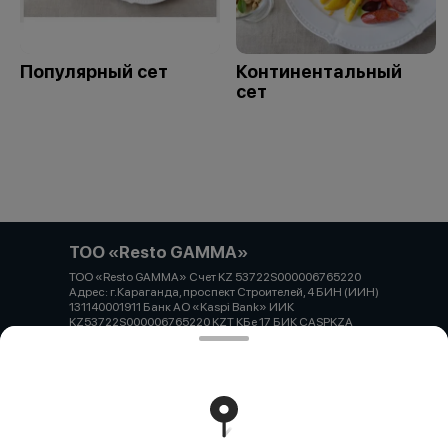
Популярный сет
Континентальный
сет
ТОО «Resto GAMMA»
ТОО «Resto GAMMA» Счет KZ 53722S000006765220
Адрес: г.Караганда, проспект Строителей, 4 БИН (ИИН)
131140001911 Банк АО «Kaspi Bank» ИИК
KZ53722S000006765220 KZT КБе 17 БИК CASPKZA
Работает на эффективном ядре
Foodpicásso
ver. 3.2