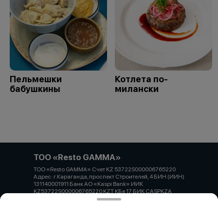
Пельмешки
Котлета по-
бабушкины
милански
ТОО «Resto GAMMA»
ТОО «Resto GAMMA» Счет KZ 53722S000006765220
Адрес: г.Караганда, проспект Строителей, 4 БИН (ИИН)
131140001911 Банк АО «Kaspi Bank» ИИК
KZ53722S000006765220 KZT КБе 17 БИК CASPKZA
Работает на эффективном ядре
Foodpicásso
ver. 3.2