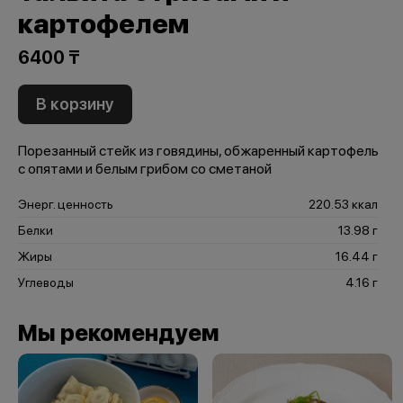
картофелем
6400 ₸
В корзину
Порезанный стейк из говядины, обжаренный картофель
с опятами и белым грибом со сметаной
Энерг. ценность
220.53 ккал
Белки
13.98 г
Жиры
16.44 г
Углеводы
4.16 г
Мы рекомендуем