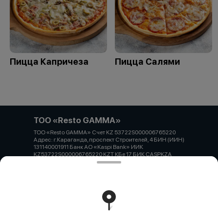
Пицца Капричеза
Пицца Салями
ТОО «Resto GAMMA»
ТОО «Resto GAMMA» Счет KZ 53722S000006765220
Адрес: г.Караганда, проспект Строителей, 4 БИН (ИИН)
131140001911 Банк АО «Kaspi Bank» ИИК
KZ53722S000006765220 KZT КБе 17 БИК CASPKZA
Работает на эффективном ядре
Foodpicásso
ver. 3.2