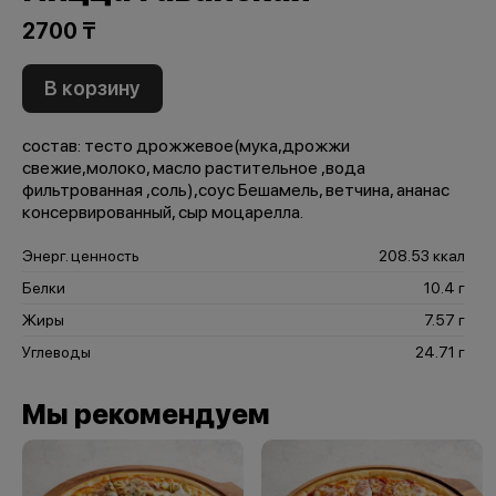
2700 ₸
В корзину
состав: тесто дрожжевое(мука,дрожжи
свежие,молоко, масло растительное ,вода
фильтрованная ,соль),соус Бешамель, ветчина, ананас
консервированный, сыр моцарелла.
Энерг. ценность
208.53 ккал
Белки
10.4 г
Жиры
7.57 г
Углеводы
24.71 г
Мы рекомендуем