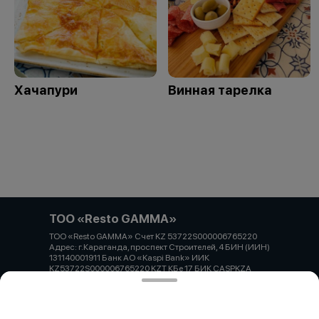
Хачапури
Винная тарелка
ТОО «Resto GAMMA»
ТОО «Resto GAMMA» Счет KZ 53722S000006765220
Адрес: г.Караганда, проспект Строителей, 4 БИН (ИИН)
131140001911 Банк АО «Kaspi Bank» ИИК
KZ53722S000006765220 KZT КБе 17 БИК CASPKZA
Работает на эффективном ядре
Foodpicásso
ver. 3.2