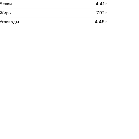
Белки
4.41 г
Жиры
7.92 г
Углеводы
4.45 г