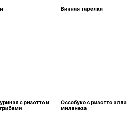
и
Винная тарелка
уриная с ризотто и
Оссобуко с ризотто алла
грибами
миланеза