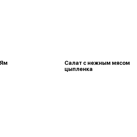
 Ям
Салат с нежным мясом
цыпленка