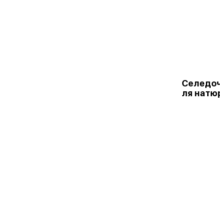
Селедоч
ля натю