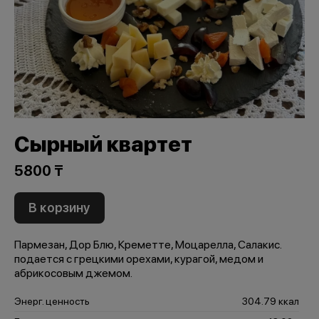
Сырный квартет
5800 ₸
В корзину
Пармезан, Дор Блю, Креметте, Моцарелла, Салакис.
подается с грецкими орехами, курагой, медом и
абрикосовым джемом.
Энерг. ценность
304.79 ккал