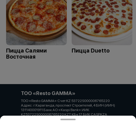
Пицца Салями
Пицца Duetto
Восточная
ТОО «Resto GAMMA»
ТОО «Resto GAMMA» Счет KZ 53722S000006765220
Адрес: г.Караганда, проспект Строителей, 4 БИН (ИИН)
131140001911 Банк АО «Kaspi Bank» ИИК
KZ53722S000006765220 KZT КБе 17 БИК CASPKZA
Работает на эффективном ядре
Foodpicásso
ver. 3.2