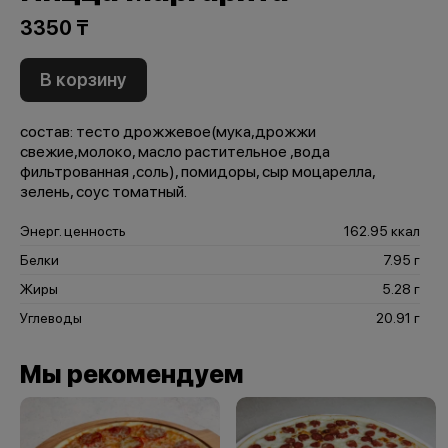
3350 ₸
В корзину
состав: тесто дрожжевое(мука,дрожжи
свежие,молоко, масло растительное ,вода
фильтрованная ,соль), помидоры, сыр моцарелла,
зелень, соус томатный.
Энерг. ценность
162.95 ккал
Белки
7.95 г
Жиры
5.28 г
Углеводы
20.91 г
Мы рекомендуем