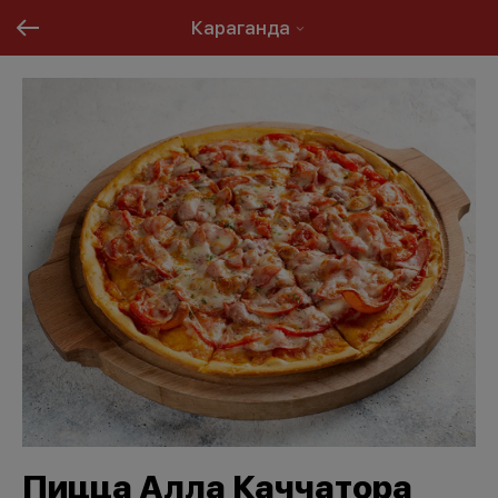
Караганда
Пицца Алла Каччатора