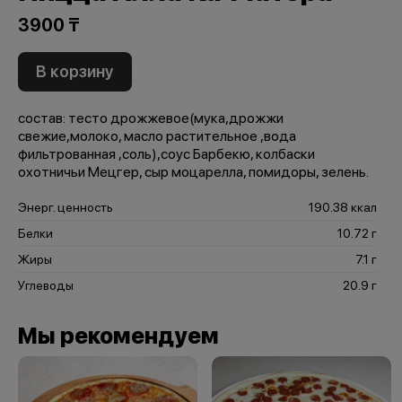
3900 ₸
В корзину
состав: тесто дрожжевое(мука,дрожжи
свежие,молоко, масло растительное ,вода
фильтрованная ,соль),соус Барбекю, колбаски
охотничьи Мецгер, сыр моцарелла, помидоры, зелень.
Энерг. ценность
190.38 ккал
Белки
10.72 г
Жиры
7.1 г
Углеводы
20.9 г
Мы рекомендуем