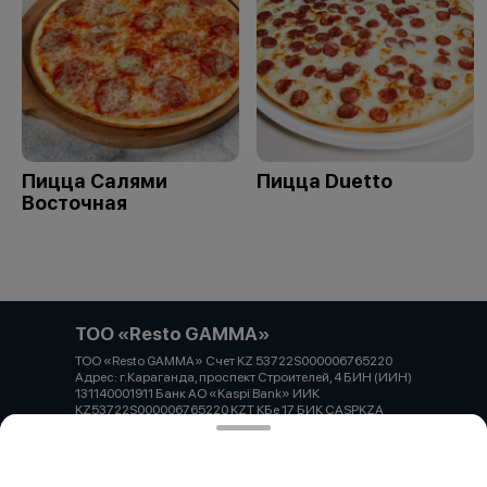
Пицца Салями
Пицца Duetto
Восточная
ТОО «Resto GAMMA»
ТОО «Resto GAMMA» Счет KZ 53722S000006765220
Адрес: г.Караганда, проспект Строителей, 4 БИН (ИИН)
131140001911 Банк АО «Kaspi Bank» ИИК
KZ53722S000006765220 KZT КБе 17 БИК CASPKZA
Работает на эффективном ядре
Foodpicásso
ver. 3.2