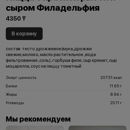
сыром Филадельфия
4350 ₸
В корзину
состав: тесто дрожжевое(мука,дрожжи
свежие,молоко, масло растительное ,вода
фильтрованная ,соль), горбуша филе, сыр кремат, сыр
моцарелла, соус на пиццу томатный.
Энерг. ценность
207.51 ккал
Белки
11.65 г
Жиры
8.94 г
Углеводы
20.11 г
Мы рекомендуем