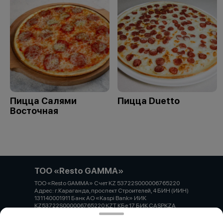
Пицца Салями
Пицца Duetto
Восточная
ТОО «Resto GAMMA»
ТОО «Resto GAMMA» Счет KZ 53722S000006765220
Адрес: г.Караганда, проспект Строителей, 4 БИН (ИИН)
131140001911 Банк АО «Kaspi Bank» ИИК
KZ53722S000006765220 KZT КБе 17 БИК CASPKZA
Работает на эффективном ядре
Foodpicásso
ver. 3.2