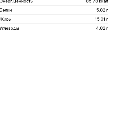
Энерг. ценность
185.78 ккал
Белки
5.82 г
Жиры
15.91 г
Углеводы
4.82 г