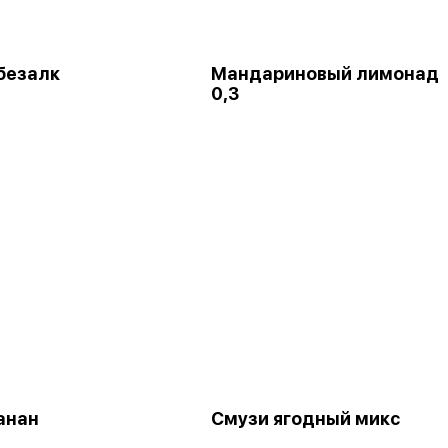
безалк
Мандариновый лимонад
0,3
анан
Смузи ягодный микс