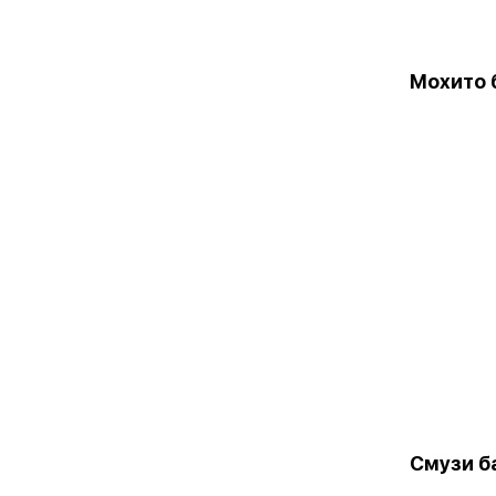
Мохито 
Смузи б