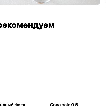
рекомендуем
иновый фреш
Coca cola 0,5