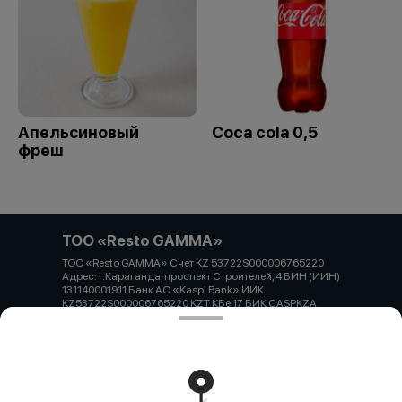
Апельсиновый
Coca cola 0,5
фреш
ТОО «Resto GAMMA»
ТОО «Resto GAMMA» Счет KZ 53722S000006765220
Адрес: г.Караганда, проспект Строителей, 4 БИН (ИИН)
131140001911 Банк АО «Kaspi Bank» ИИК
KZ53722S000006765220 KZT КБе 17 БИК CASPKZA
Работает на эффективном ядре
Foodpicásso
ver. 3.2